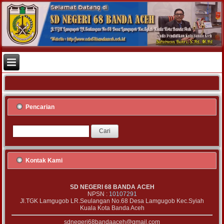
Pencarian
Kontak Kami
SD NEGERI 68 BANDA ACEH
NPSN :
10107291
Jl.TGK Lamgugob LR.Seulangan No.68 Desa Lamgugob Kec.Syiah
Kuala Kota Banda Aceh
sdnegeri68bandaaceh@gmail.com