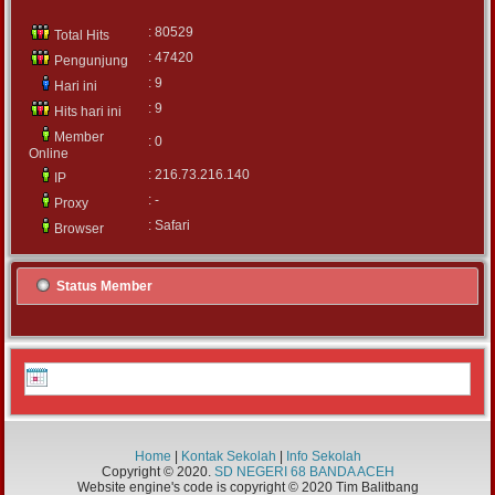
: 80529
Total Hits
: 47420
Pengunjung
: 9
Hari ini
: 9
Hits hari ini
Member
: 0
Online
: 216.73.216.140
IP
: -
Proxy
: Safari
Browser
Status Member
Home
|
Kontak Sekolah
|
Info Sekolah
Copyright © 2020.
SD NEGERI 68 BANDA ACEH
Website engine's code is copyright © 2020 Tim Balitbang