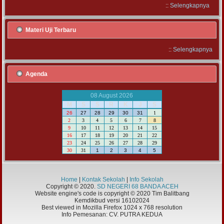
::
Selengkapnya
Materi Uji Terbaru
::
Selengkapnya
Agenda
08 August 2026
M
S
S
R
K
J
S
26
27
28
29
30
31
1
2
3
4
5
6
7
8
9
10
11
12
13
14
15
16
17
18
19
20
21
22
23
24
25
26
27
28
29
30
31
1
2
3
4
5
Home
|
Kontak Sekolah
|
Info Sekolah
Copyright © 2020.
SD NEGERI 68 BANDA ACEH
Website engine's code is copyright © 2020 Tim Balitbang
Kemdikbud versi 16102024
Best viewed in Mozilla Firefox 1024 x 768 resolution
Info Pemesanan: CV. PUTRA KEDUA