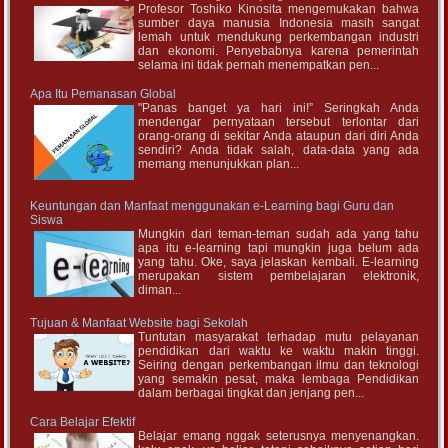
Profesor Toshiko Kinosita mengemukakan bahwa
sumber daya manusia Indonesia masih sangat
lemah untuk mendukung perkembangan industri
dan ekonomi. Penyebabnya karena pemerintah
selama ini tidak pernah menempatkan pen...
Apa Itu Pemanasan Global
"Panas banget ya hari ini!” Seringkah Anda
mendengar pernyataan tersebut terlontar dari
orang-orang di sekitar Anda ataupun dari diri Anda
sendiri? Anda tidak salah, data-data yang ada
memang menunjukkan plan...
Keuntungan dan Manfaat menggunakan e-Learning bagi Guru dan
Siswa
Mungkin dari teman-teman sudah ada yang tahu
apa itu e-learning tapi mungkin juga belum ada
yang tahu. Oke, saya jelaskan kembali. E-learning
merupakan sistem pembelajaran elektronik,
diman...
Tujuan & Manfaat Website bagi Sekolah
Tuntutan masyarakat terhadap mutu pelayanan
pendidikan dari waktu ke waktu makin tinggi.
Seiring dengan perkembangan ilmu dan teknologi
yang semakin pesat, maka lembaga Pendidikan
dalam berbagai tingkat dan jenjang pen...
Cara Belajar Efektif
Belajar emang nggak seterusnya menyenangkan.