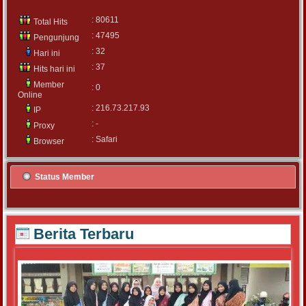
: 80611
Total Hits
: 47495
Pengunjung
: 32
Hari ini
: 37
Hits hari ini
Member
: 0
Online
: 216.73.217.93
IP
: -
Proxy
: Safari
Browser
Status Member
Berita Terbaru