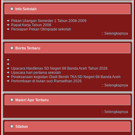
Info Sekolah
Pekan Ulangan Semester 1 Tahun 2008-2009
Rapat Kerja Tahun 2008
Persiapan Pekan Olimpiade sekolah
::
Selengkapnya
Berita Terbaru
Upacara Hardiknas SD Negeri 68 Banda Aceh Tahun 2026
Upacara hari pertama sekolah
Pelaksanaan kegiatan Gladi Bersih TKA SD Negeri 68 Banda Aceh
Perlombaan di bulan suci Ramadhan 2026
::
Selengkapnya
Materi Ajar Terbaru
::
Selengkapnya
Silabus