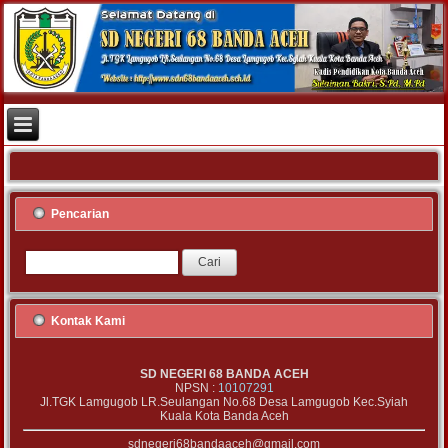
Pencarian
Kontak Kami
SD NEGERI 68 BANDA ACEH
NPSN :
10107291
Jl.TGK Lamgugob LR.Seulangan No.68 Desa Lamgugob Kec.Syiah
Kuala Kota Banda Aceh
sdnegeri68bandaaceh@gmail.com