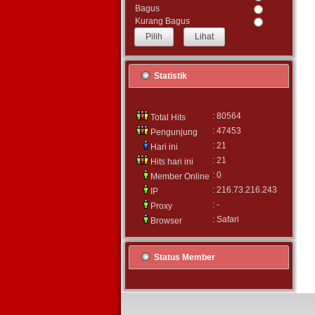
Bagus
Kurang Bagus
Lihat
Statistik
: 80564
Total Hits
: 47453
Pengunjung
: 21
Hari ini
: 21
Hits hari ini
: 0
Member Online
: 216.73.216.243
IP
: -
Proxy
: Safari
Browser
Status Member