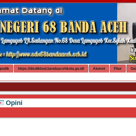
podik
https://disdikbud.bandaacehkota.go.id/
Alumni
Fitur
Gal
Opini