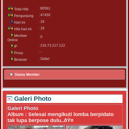
: 80561
Total Hits
: 47450
Pengunjung
: 18
Hari ini
: 18
Hits hari ini
Member
: 0
Online
: 216.73.217.122
IP
: -
Proxy
: Safari
Browser
Status Member
Galeri Photo
Galeri Photo
Album :
Selesai mengikuti lomba berpidato
tak lupa berpose dulu..ðŸ¤­