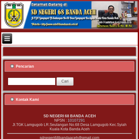
Pencarian
Kontak Kami
SD NEGERI 68 BANDA ACEH
NPSN :
10107291
Jl.TGK Lamgugob LR.Seulangan No.68 Desa Lamgugob Kec.Syiah
Kuala Kota Banda Aceh
sdnegeri68bandaaceh@gmail.com