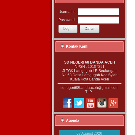
:
Username
:
Password
Kontak Kami
SD NEGERI 68 BANDA ACEH
NPSN :
10107291
Jl.TGK Lamgugob LR.Seulangan
No.68 Desa Lamgugob Kec.Syiah
Kuala Kota Banda Aceh
sdnegeri68bandaaceh@gmail.com
TLP :
Agenda
07 August 2026