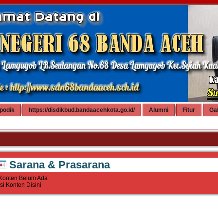
podik
https://disdikbud.bandaacehkota.go.id/
Alumni
Fitur
Gal
Sarana & Prasarana
Konten Belum Ada
Isi Konten Disini