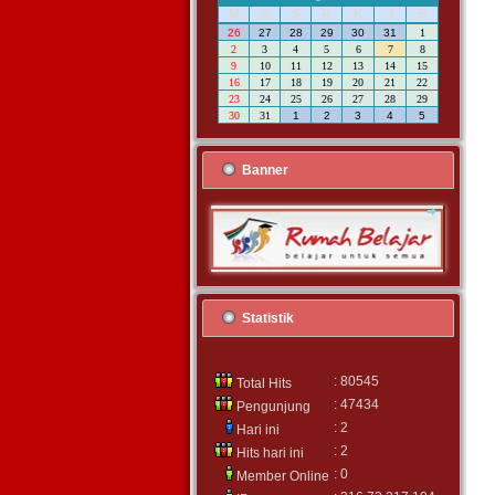
M
S
S
R
K
J
S
26
27
28
29
30
31
1
2
3
4
5
6
7
8
9
10
11
12
13
14
15
16
17
18
19
20
21
22
23
24
25
26
27
28
29
30
31
1
2
3
4
5
Banner
Statistik
: 80545
Total Hits
: 47434
Pengunjung
: 2
Hari ini
: 2
Hits hari ini
: 0
Member Online